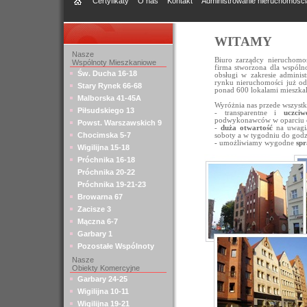
Certyfikaty
O nas
Kontakt
Administrowanie nieruchomości
WITAMY
Nasze
Biuro zarządcy nieruchomo
Wspólnoty Mieszkaniowe
firma stworzona dla wspóln
Św. Ducha 16-18
obsługi w zakresie admini
rynku nieruchomości już 
Stary Rynek 66-68
ponad 600 lokalami mieszkal
Malborska 41-45A
Wyróżnia nas przede wszystk
Piłsudskiego 13
- transparentne i
uczciw
podwykonawców w oparciu o 
Powst. Warszawskich 9
-
duża otwartość
na uwagi/
Chocimska 5-7
soboty a w tygodniu do godz
-
umożliwiamy wygodne
spr
Wigilijna 15-18
Próchnika 16-18
Próchnika 20-22
Próchnika 19-21-23
Browarna 67
Zacisze 3
Mączna 6-7
Garbary 1
Pozostałe Wspólnoty
Nasze
Obiekty Komercyjne
Garbary 24-25
Wigilijna 10-11
Wigilijna 19-21