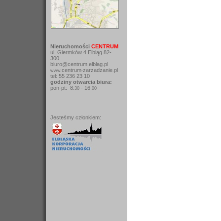
Nieruchomości
CENTRUM
ul. Giermków 4 Elbląg 82-
300
biuro@centrum.elblag.pl
centrum
zarzadzanie
pl
www.
-
.
tel: 55 236 23 10
godziny otwarcia biura:
pon-pt: 8:
- 16:
30
00
Jesteśmy członkiem: