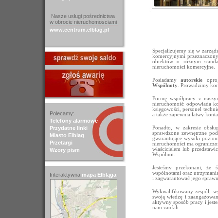
Nasze usługi pośrednictwa
w obrocie nieruchomosciami
www.centrum.elblag.pl
Specjalizujemy się w zarzą
komercyjnymi przeznaczony
obiektów o różnym stand
nieruchomości komercyjne.
Posiadamy
autorskie
oprog
Wspólnoty
. Prowadzimy kor
Formę współpracy z naszym
nieruchomość odpowiada ko
księgowości, personel techn
Polecamy:
a także zapewnia łatwy kont
:
Telefony alarmowe
Przydatne linki
Ponadto, w zakresie obsłu
sprawdzone zewnętrzne podmi
Miasto Elbląg
gwarantujące wysoki pozio
Przetargi
nieruchomości ma ograniczo
właścicielem lub przedstaw
Wzory pism
Wspólnot.
Jesteśmy przekonani, że ś
wspólnotami oraz utrzymani
Interaktywna
mapa Elbląga
:
i zagwarantować jego spraw
Wykwalifikowany zespół, w
swoją wiedzę i zaangażowani
aktywny sposób pracy i jeste
nam zaufali.